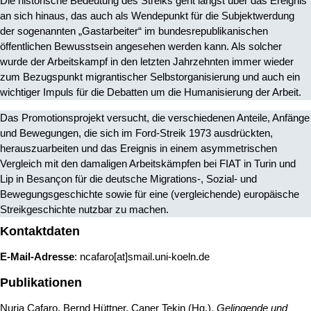
Die historische Bedeutung des Streiks geht längst über das Ereignis
an sich hinaus, das auch als Wendepunkt für die Subjektwerdung
der sogenannten „Gastarbeiter“ im bundesrepublikanischen
öffentlichen Bewusstsein angesehen werden kann. Als solcher
wurde der Arbeitskampf in den letzten Jahrzehnten immer wieder
zum Bezugspunkt migrantischer Selbstorganisierung und auch ein
wichtiger Impuls für die Debatten um die Humanisierung der Arbeit.
Das Promotionsprojekt versucht, die verschiedenen Anteile, Anfänge
und Bewegungen, die sich im Ford-Streik 1973 ausdrückten,
herauszuarbeiten und das Ereignis in einem asymmetrischen
Vergleich mit den damaligen Arbeitskämpfen bei FIAT in Turin und
Lip in Besançon für die deutsche Migrations-, Sozial- und
Bewegungsgeschichte sowie für eine (vergleichende) europäische
Streikgeschichte nutzbar zu machen.
Kontaktdaten
E-Mail-Adresse
: ncafaro[at]smail.uni-koeln.de
Publikationen
Nuria Cafaro, Bernd Hüttner, Caner Tekin (Hg.),
Gelingende und