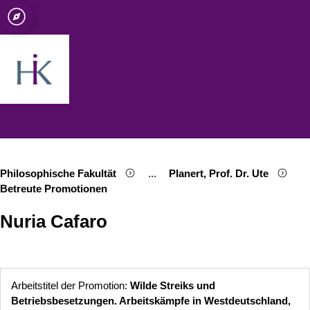
ät zu Köln
te
Open quicklink menu
Suche öffnen
Sprachauswahl öffnen
Menü schließen
Menü öffnen
Philosophische Fakultät
...
Planert, Prof. Dr. Ute
Show remaining breadcrumb items
Betreute Promotionen
Nuria Cafaro
Arbeitstitel der Promotion:
Wilde Streiks und
Betriebsbesetzungen. Arbeitskämpfe in Westdeutschland,