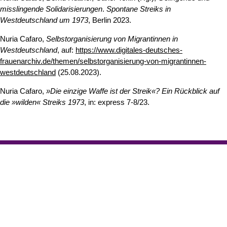
misslingende Solidarisierungen
.
Spontane Streiks in
Westdeutschland um 1973
, Berlin 2023.
Nuria Cafaro,
Selbstorganisierung von Migrantinnen in
Westdeutschland
, auf:
https://www.digitales-deutsches-
frauenarchiv.de/themen/selbstorganisierung-von-migrantinnen-
westdeutschland
(25.08.2023).
Nuria Cafaro,
»Die einzige Waffe ist der Streik«? Ein Rückblick auf
die »wilden« Streiks 1973
, in: express 7-8/23.
Nach 
Erstellt am: 18. August 2023 zuletzt geändert am: 20. Juni 2026
Philosophische Fakultät
Zur Startseite
Fächergruppe Geschichte
Studium