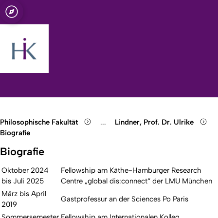
t zu Köln
e
Open quicklink menu
Suche öffnen
Sprachauswahl öffnen
Menü schließen
Menü öffnen
Philosophische Fakultät
...
Lindner, Prof. Dr. Ulrike
Show remaining breadcrumb items
Biografie
Biografie
Oktober 2024
Fellowship am Käthe-Hamburger Research
bis Juli 2025
Centre „global dis:connect“ der LMU München
März bis April
Gastprofessur an der Sciences Po Paris
2019
Sommersemester
Fellowship am Internationalen Kolleg