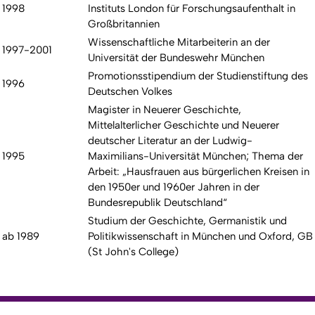
1998
Instituts London für Forschungsaufenthalt in
Großbritannien
Wissenschaftliche Mitarbeiterin an der
1997-2001
Universität der Bundeswehr München
Promotionsstipendium der Studienstiftung des
1996
Deutschen Volkes
Magister in Neuerer Geschichte,
Mittelalterlicher Geschichte und Neuerer
deutscher Literatur an der Ludwig-
1995
Maximilians-Universität München; Thema der
Arbeit: „Hausfrauen aus bürgerlichen Kreisen in
den 1950er und 1960er Jahren in der
Bundesrepublik Deutschland“
Studium der Geschichte, Germanistik und
ab 1989
Politikwissenschaft in München und Oxford, GB
(St John's College)
Nach
Erstellt am: 10. Oktober 2013 zuletzt geändert am: 20. Juni 2026