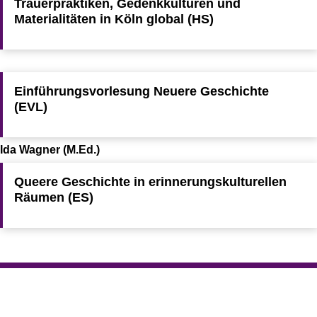
Trauerpraktiken, Gedenkkulturen und
Materialitäten in Köln global (HS)
Einführungsvorlesung Neuere Geschichte
(EVL)
Ida Wagner (M.Ed.)
Queere Geschichte in erinnerungskulturellen
Räumen (ES)
To top
Created: 7. May 2015 changed: 20. June 2026
Faculty of Arts and Humanities
Go to homepage