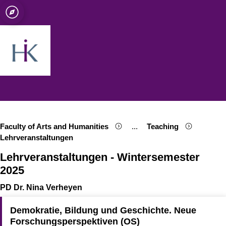
sity of Cologne
logne
Open quicklink menu
Open search
Open language switch
Close menu
Open menu
Faculty of Arts and Humanities
...
Teaching
Show remaining breadcrumb
Lehrveranstaltungen
Lehrveranstaltungen - Wintersemester
2025
PD Dr. Nina Verheyen
Demokratie, Bildung und Geschichte. Neue
Forschungsperspektiven (OS)